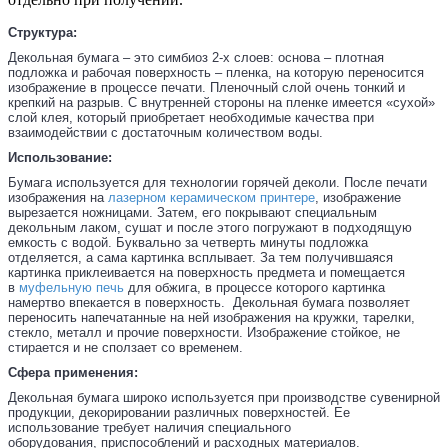
Структура:
Декольная бумага – это симбиоз 2-х слоев: основа – плотная
подложка и рабочая поверхность – пленка, на которую переносится
изображение в процессе печати. Пленочный слой очень тонкий и
крепкий на разрыв. С внутренней стороны на пленке имеется «сухой»
слой клея, который приобретает необходимые качества при
взаимодействии с достаточным количеством воды.
Использование:
Бумага используется для технологии горячей деколи. После печати
изображения на
лазерном керамическом принтере
, изображение
вырезается ножницами. Затем, его покрывают специальным
декольным лаком, сушат и после этого погружают в подходящую
емкость с водой. Буквально за четверть минуты подложка
отделяется, а сама картинка всплывает. За тем получившаяся
картинка приклеивается на поверхность предмета и помещается
в
муфельную печь
для обжига, в процессе которого картинка
намертво впекается в поверхность. Декольная бумага позволяет
переносить напечатанные на ней изображения на кружки, тарелки,
стекло, металл и прочие поверхности. Изображение стойкое, не
стирается и не сползает со временем.
Сфера применения:
Декольная бумага широко используется при производстве сувенирной
продукции, декорировании различных поверхностей. Ее
использование требует наличия специального
оборудования, приспособлений и расходных материалов.