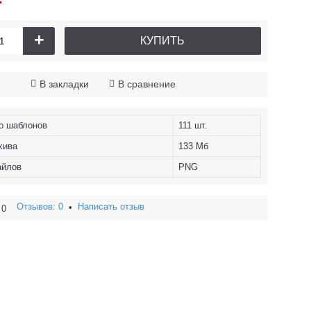
+
КУПИТЬ
В закладки
В сравнение
о шаблонов
111 шт.
хива
133 Мб
айлов
PNG
Отзывов: 0
Написать отзыв
•