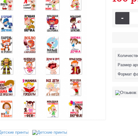
-
Количеств
Размер ар
Формат ф