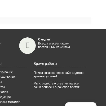
Скидки
е
Всегда и всем нашим
постоянным клиентам
е
Время работы
уживание
Прием заказов через сайт ведется
круглосуточно!
скачивания
лы
Мы с радостью ответим на все
еток
ваши вопросы в рабочее время:
болок
одукции
раска металла