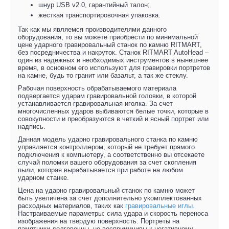
шнур USB v2.0, гарантийный талон;
жесткая транспортировочная упаковка.
Так как мы являемся производителями данного
оборудования, то вы можете приобрести по минимальной
цене ударного гравировальный станок по камню RITMART,
без посредничества и накруток. Станок RITMART AutoHead –
один из надежных и необходимых инструментов в нынешнее
время, в основном его используют для гравировки портретов
на камне, будь то гранит или базальт, а так же стеклу.
Рабочая поверхность обрабатываемого материала
подвергается ударам гравировальной головки, в которой
устанавливается гравировальная иголка. За счет
многочисленных ударов выбиваются белые точки, которые в
совокупности и преобразуются в четкий и ясный портрет или
надпись.
Данная модель ударно гравировального станка по камню
управляется контроллером, который не требует прямого
подключения к компьютеру, а соответственно вы отсекаете
случай поломки вашего оборудования за счет скопления
пыли, которая вырабатывается при работе на любом
ударном станке.
Цена на ударно гравировальный станок по камню может
быть увеличена за счет дополнительно укомплектованных
расходных материалов, таких как
гравировальные иглы.
Настраиваемые параметры: сила удара и скорость переноса
изображения на твердую поверхность. Портреты на
памятники долговечны, не восприимчивы к негативному