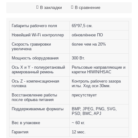
В закладки
В сравнение
Габариты рабочего поля
65*97,5 см.
Новейший Wi-Fi контроллер
обновлённое ПО
Скорость гравировки
более чем на 20%
увеличена
Мощность оборудования
300 Вт.
Ось X и Y - полиуретановый
Рельсовые направляющие и
армированный ремень
каретки HIWIN/HSAC
Ось Z - компенсационная
Контроль рабочего зазора
головка
иглы. Ход оси 30мм.
Восстановление работы
присутствует
после обрыва питания
Поддерживаемые форматы
BMP, JPEG, PNG, SVG,
PSD, BMC, APJ
Вес в упаковке
~ 60 кг.
Гарантия
12 мес.