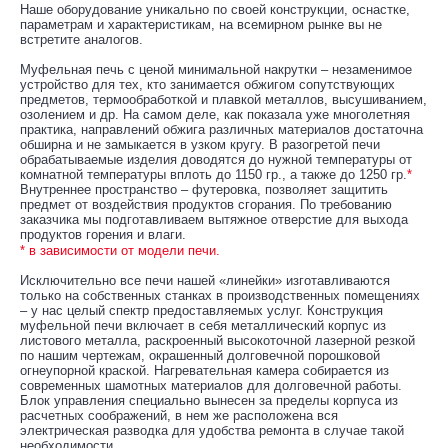
Наше оборудование уникально по своей конструкции, оснастке,
параметрам и характеристикам, на всемирном рынке вы не
встретите аналогов.
Муфельная печь с ценой минимальной накрутки – незаменимое
устройство для тех, кто занимается обжигом сопутствующих
предметов, термообработкой и плавкой металлов, высушиванием,
озолением и др. На самом деле, как показала уже многолетняя
практика, направлений обжига различных материалов достаточна
обширна и не замыкается в узком кругу. В разогретой печи
обрабатываемые изделия доводятся до нужной температуры от
комнатной температуры вплоть до 1150 гр., а также до 1250 гр.
*
Внутреннее пространство – футеровка, позволяет защитить
предмет от воздействия продуктов сгорания. По требованию
заказчика мы подготавливаем вытяжное отверстие для выхода
продуктов горения и влаги.
* в зависимости от модели печи.
Исключительно все печи нашей «линейки» изготавливаются
только на собственных станках в производственных помещениях
– у нас целый спектр предоставляемых услуг. Конструкция
муфельной печи включает в себя металлический корпус из
листового металла, раскроенный высокоточной лазерной резкой
по нашим чертежам, окрашенный долговечной порошковой
огнеупорной краской. Нагревательная камера собирается из
современных шамотных материалов для долговечной работы.
Блок управления специально вынесен за пределы корпуса из
расчетных соображений, в нем же расположена вся
электрическая разводка для удобства ремонта в случае такой
необходимости.